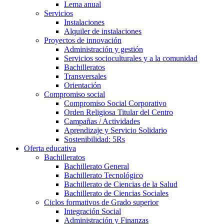
Lema anual
Servicios
Instalaciones
Alquiler de instalaciones
Proyectos de innovación
Administración y gestión
Servicios socioculturales y a la comunidad
Bachilleratos
Transversales
Orientación
Compromiso social
Compromiso Social Corporativo
Orden Religiosa Titular del Centro
Campañas / Actividades
Aprendizaje y Servicio Solidario
Sostenibilidad: 5Rs
Oferta educativa
Bachilleratos
Bachillerato General
Bachillerato Tecnológico
Bachillerato de Ciencias de la Salud
Bachillerato de Ciencias Sociales
Ciclos formativos de Grado superior
Integración Social
Administración y Finanzas