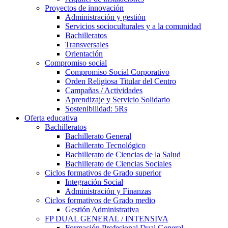
Proyectos de innovación
Administración y gestión
Servicios socioculturales y a la comunidad
Bachilleratos
Transversales
Orientación
Compromiso social
Compromiso Social Corporativo
Orden Religiosa Titular del Centro
Campañas / Actividades
Aprendizaje y Servicio Solidario
Sostenibilidad: 5Rs
Oferta educativa
Bachilleratos
Bachillerato General
Bachillerato Tecnológico
Bachillerato de Ciencias de la Salud
Bachillerato de Ciencias Sociales
Ciclos formativos de Grado superior
Integración Social
Administración y Finanzas
Ciclos formativos de Grado medio
Gestión Administrativa
FP DUAL GENERAL / INTENSIVA
Formación Profesional Dual General