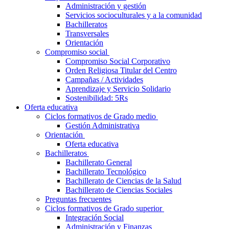
Administración y gestión
Servicios socioculturales y a la comunidad
Bachilleratos
Transversales
Orientación
Compromiso social
Compromiso Social Corporativo
Orden Religiosa Titular del Centro
Campañas / Actividades
Aprendizaje y Servicio Solidario
Sostenibilidad: 5Rs
Oferta educativa
Ciclos formativos de Grado medio
Gestión Administrativa
Orientación
Oferta educativa
Bachilleratos
Bachillerato General
Bachillerato Tecnológico
Bachillerato de Ciencias de la Salud
Bachillerato de Ciencias Sociales
Preguntas frecuentes
Ciclos formativos de Grado superior
Integración Social
Administración y Finanzas