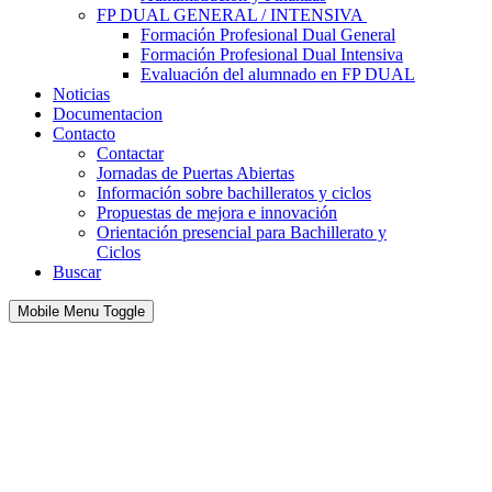
FP DUAL GENERAL / INTENSIVA
Formación Profesional Dual General
Formación Profesional Dual Intensiva
Evaluación del alumnado en FP DUAL
Noticias
Documentacion
Contacto
Contactar
Jornadas de Puertas Abiertas
Información sobre bachilleratos y ciclos
Propuestas de mejora e innovación
Orientación presencial para Bachillerato y
Ciclos
Buscar
Mobile Menu Toggle