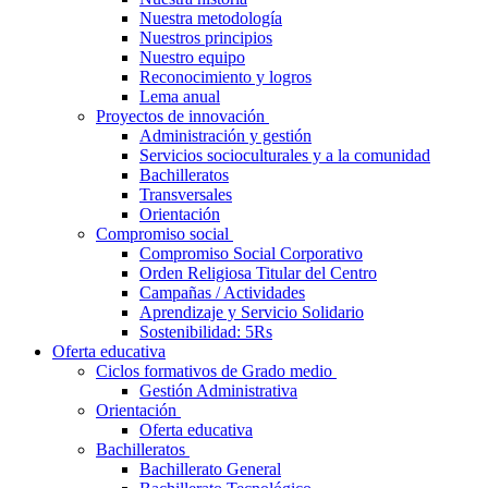
Nuestra metodología
Nuestros principios
Nuestro equipo
Reconocimiento y logros
Lema anual
Proyectos de innovación
Administración y gestión
Servicios socioculturales y a la comunidad
Bachilleratos
Transversales
Orientación
Compromiso social
Compromiso Social Corporativo
Orden Religiosa Titular del Centro
Campañas / Actividades
Aprendizaje y Servicio Solidario
Sostenibilidad: 5Rs
Oferta educativa
Ciclos formativos de Grado medio
Gestión Administrativa
Orientación
Oferta educativa
Bachilleratos
Bachillerato General