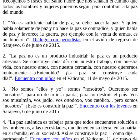
Recogemos 5 frases del Santo Padre que nos señalan el camino que
todos los hombres y mujeres podemos seguir para contribuir a la paz
del mundo.
1. “No es suficiente hablar de paz, se debe hacer la paz. Y quien
habla solamente de paz y no hace la paz se contradice, y quien habla
de paz y favorece la guerra, por ejemplo con la venta de armas, es
un hipócrita".
Diálogo con periodistas
en el avión de regreso de
Sarajevo, 6 de junio de 2015.
2. "La paz no es un producto industrial: la paz es un producto
artesanal. Se construye cada día con nuestro trabajo, con nuestra
vida, con nuestro amor, con nuestra cercanía, con nuestro querernos
mutuamente. ¿Entendido? ¡La paz se construye cada
día!".
Encuentro con niños
en el Vaticano, 11 de mayo de 2015.
3. “No somos "ellos y yo", somos "nosotros". Queremos ser
"nosotros", para no destruir la patria, para no destruir el país. Vos
sos musulmán, vos judío, vos ortodoxo, vos católico... pero somos
"nosotros". ¡Esto es construir la paz!".
Encuentro con los jóvenes
en
Sarajevo, 6 de junio de 2015
4. “La paz auténtica es trabajar para que todos encuentren solución a
los problemas, a las necesidades, que tienen en su tierra, en su patria,
en su familia, en su sociedad. Así se construye la paz —como dije—
«artesanal»".
Encuentro con niños
en el Vaticano, 11 de mayo de