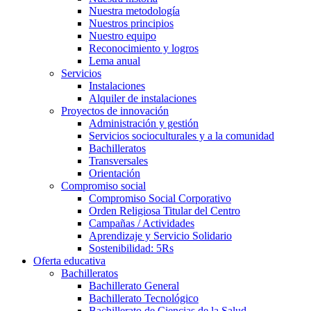
Nuestra metodología
Nuestros principios
Nuestro equipo
Reconocimiento y logros
Lema anual
Servicios
Instalaciones
Alquiler de instalaciones
Proyectos de innovación
Administración y gestión
Servicios socioculturales y a la comunidad
Bachilleratos
Transversales
Orientación
Compromiso social
Compromiso Social Corporativo
Orden Religiosa Titular del Centro
Campañas / Actividades
Aprendizaje y Servicio Solidario
Sostenibilidad: 5Rs
Oferta educativa
Bachilleratos
Bachillerato General
Bachillerato Tecnológico
Bachillerato de Ciencias de la Salud